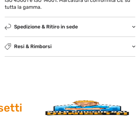
ISO 45001 e ISO 14001. Marcatura di conformità CE su
tutta la gamma.
Spedizione & Ritiro in sede
Resi & Rimborsi
etti