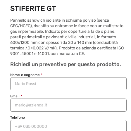
1
in
STIFERITE GT
finestra
modale
Pannello sandwich isolante in schiuma polyiso (senza
CFC/HCFC), rivestito su entrambe le facce con un multistrato
gas impermeabile. Indicato per coperture a falde o piane,
pareti perimetrali e pavimenti civili e industriali, in formato
600x1200 mm con spessori da 20 a 140 mm (conducibilità
termica λD=0,022 W/mK). Prodotto da azienda certificata ISO
9001, 45001 e 14001, con marcatura CE.
Richiedi un preventivo per questo prodotto.
Nome e cognome
*
Email
*
Telefono