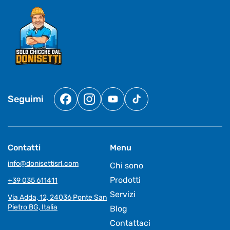
Seguimi
Facebook
Instagram
YouTube
TikTok
Contatti
Menu
info@donisettisrl.com
Chi sono
Prodotti
+39 035 611411
Servizi
Via Adda, 12, 24036 Ponte San
Pietro BG, Italia
Blog
Contattaci