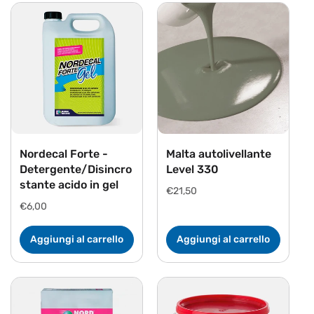
Nordecal Forte -
Malta autolivellante
Detergente/Disincro
Level 330
stante acido in gel
Prezzo
€21,50
di
Prezzo
€6,00
listino
di
listino
Aggiungi al carrello
Aggiungi al carrello