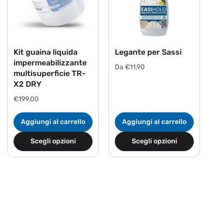
Kit guaina liquida
Legante per Sassi
impermeabilizzante
Prezzo
Da €11,90
multisuperficie TR-
di
X2 DRY
listino
Prezzo
€199,00
di
listino
Aggiungi al carrello
Aggiungi al carrello
Scegli opzioni
Scegli opzioni