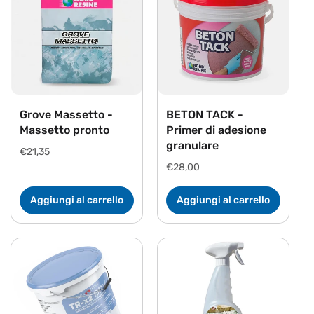
Grove Massetto -
BETON TACK -
Massetto pronto
Primer di adesione
granulare
Prezzo
€21,35
di
Prezzo
€28,00
listino
di
listino
Aggiungi al carrello
Aggiungi al carrello