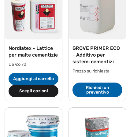
i
o
n
e
:
Nordlatex - Lattice
GROVE PRIMER ECO
per malte cementizie
- Additivo per
sistemi cementizi
Prezzo
Da €6,70
di
Prezzo su richiesta
listino
Aggiungi al carrello
Richiedi un
Scegli opzioni
preventivo