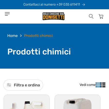
Vai
direttamente
Contattaci al numero +39 035 611411
ai contenuti
Carrello
Home
Prodotti chimici
C
Prodotti chimici
o
l
l
Filtra e ordina
Vedi come
e
z