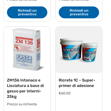
Richiedi un
Richiedi un
preventivo
preventivo
ZM136 Intonaco e
Ricrete 1C - Super-
Lisciatura a base di
primer di adesione
gesso per interni-
Prezzo
€60,00
25kg
di
listino
Prezzo su richiesta