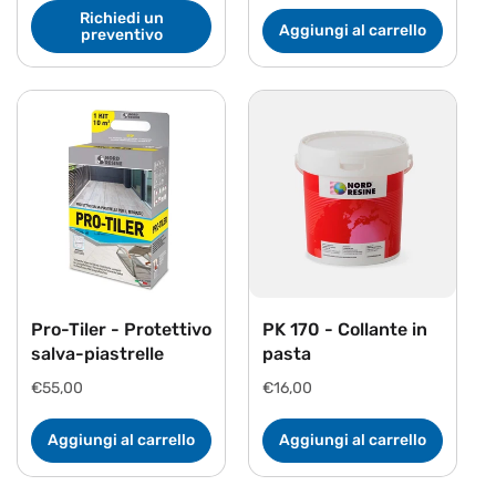
Richiedi un
Aggiungi al carrello
preventivo
Pro-Tiler - Protettivo
PK 170 - Collante in
salva-piastrelle
pasta
Prezzo
€55,00
Prezzo
€16,00
di
di
listino
listino
Aggiungi al carrello
Aggiungi al carrello