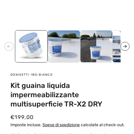
finestra
modale
SKU:
DONISETTI-180-BIANCO
Kit guaina liquida
impermeabilizzante
multisuperficie TR-X2 DRY
P
€199,00
r
Imposte incluse.
Spese di spedizione
calcolate al check-out.
e