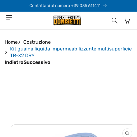
Vai
direttamente
Contattaci al numero +39 035 611411
ai contenuti
Carrello
Home
Costruzione
Kit guaina liquida impermeabilizzante multisuperficie
TR-X2 DRY
Indietro
Successivo
Passa alle
informazioni
sul prodotto