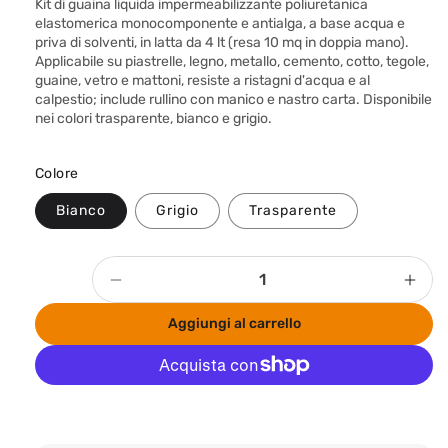
Kit di guaina liquida impermeabilizzante poliuretanica
z
elastomerica monocomponente e antialga, a base acqua e
priva di solventi, in latta da 4 lt (resa 10 mq in doppia mano).
z
Applicabile su piastrelle, legno, metallo, cemento, cotto, tegole,
o
guaine, vetro e mattoni, resiste a ristagni d'acqua e al
calpestio; include rullino con manico e nastro carta. Disponibile
d
nei colori trasparente, bianco e grigio.
i
l
Colore
i
Bianco
Grigio
Trasparente
s
t
i
Quantità
Diminuisci
Aum
n
quantità
quan
o
Aggiungi al carrello
per
per
Kit
Kit
guaina
guai
liquida
liqui
Altre opzioni di pagamento
impermeabilizzante
impe
multisuperficie
mult