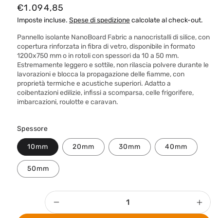
P
€1.094,85
r
Imposte incluse.
Spese di spedizione
calcolate al check-out.
e
Pannello isolante NanoBoard Fabric a nanocristalli di silice, con
z
copertura rinforzata in fibra di vetro, disponibile in formato
1200x750 mm o in rotoli con spessori da 10 a 50 mm.
z
Estremamente leggero e sottile, non rilascia polvere durante le
o
lavorazioni e blocca la propagazione delle fiamme, con
proprietà termiche e acustiche superiori. Adatto a
d
coibentazioni edilizie, infissi a scomparsa, celle frigorifere,
i
imbarcazioni, roulotte e caravan.
l
i
Spessore
s
10mm
20mm
30mm
40mm
t
i
50mm
n
o
Quantità
Diminuisci
Aum
quantità
quan