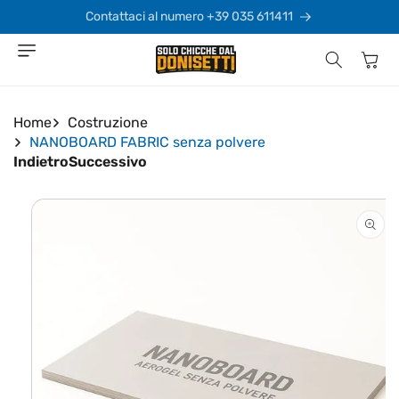
Vai
direttamente
Contattaci al numero +39 035 611411
ai contenuti
Carrello
Home
Costruzione
NANOBOARD FABRIC senza polvere
Indietro
Successivo
Passa alle
informazioni
sul prodotto