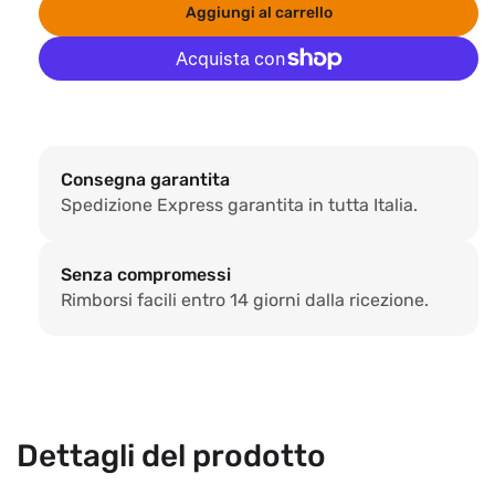
Aggiungi al carrello
per
per
NANOBOARD
NAN
FABRIC
FAB
senza
senz
Altre opzioni di pagamento
polvere
polv
Consegna garantita
Spedizione Express garantita in tutta Italia.
Senza compromessi
Rimborsi facili entro 14 giorni dalla ricezione.
Dettagli del prodotto