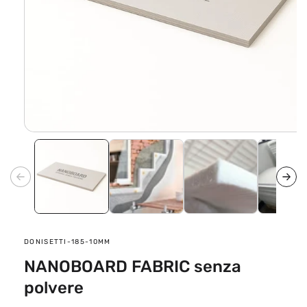
Apri
contenuti
multimediali
1
in
finestra
modale
SKU:
DONISETTI-185-10MM
NANOBOARD FABRIC senza
polvere