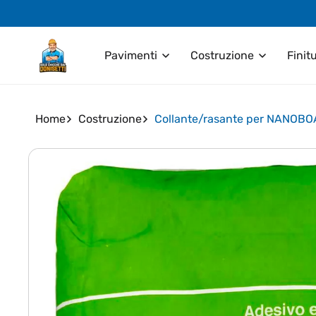
Vai
direttamente
ai contenuti
Pavimenti
Costruzione
Finit
Home
Costruzione
Collante/rasante per NANOB
Passa alle
informazioni
sul prodotto