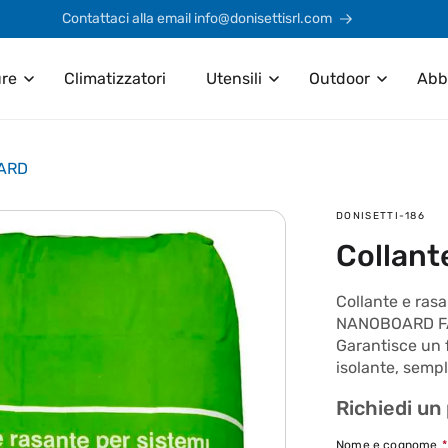
Contattaci alla email info@donisettisrl.com
ure
Climatizzatori
Utensili
Outdoor
Abb
OARD
SKU:
DONISETTI-186
Collan
Collante e ras
NANOBOARD FAB
Garantisce un f
isolante, sempl
Richiedi un
Nome e cognome
*