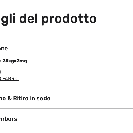
gli del prodotto
one
da 25kg=2mq
D
 FABRIC
e & Ritiro in sede
imborsi