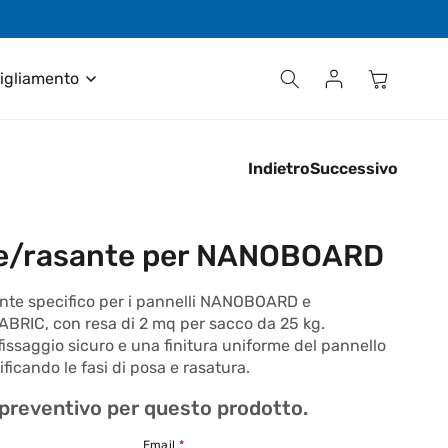
Contattaci al numero +39 035 611411
Accedi
Carrello
igliamento
Indietro
Successivo
te/rasante per NANOBOARD
ante specifico per i pannelli NANOBOARD e
RIC, con resa di 2 mq per sacco da 25 kg.
issaggio sicuro e una finitura uniforme del pannello
ificando le fasi di posa e rasatura.
 preventivo per questo prodotto.
Email
*