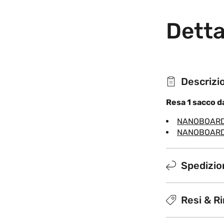
Detta
Descrizi
Resa 1 sacco 
NANOBOAR
NANOBOARD
Spedizion
Resi & R