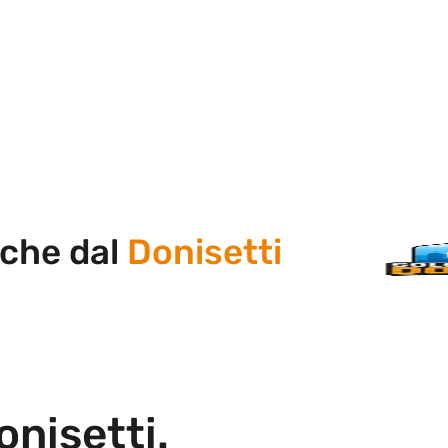
 dal
Donisetti
onisetti.