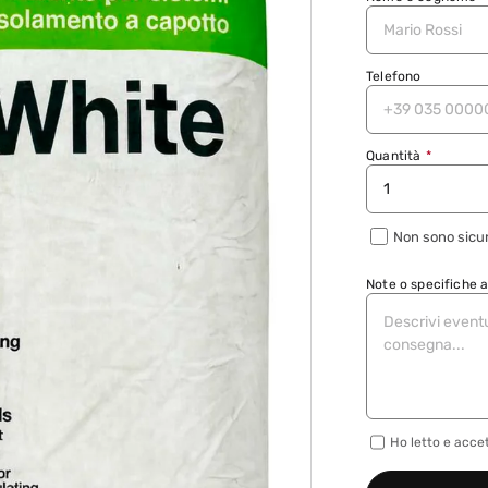
Telefono
Quantità
*
Non sono sicur
Note o specifiche 
Ho letto e acce