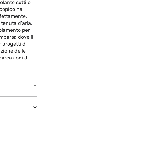
lante sottile
scopico nei
rfettamente,
tenuta d'aria.
solamento per
omparsa dove il
 progetti di
azione delle
barcazioni di