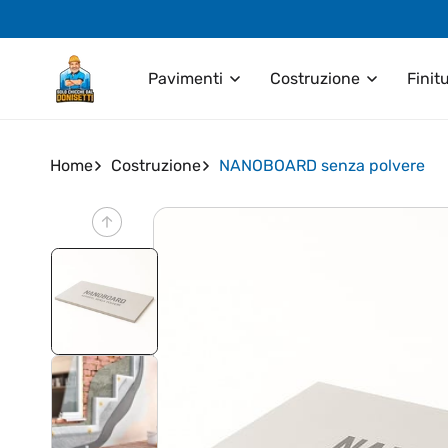
Vai
direttamente
ai contenuti
Pavimenti
Costruzione
Finit
Home
Costruzione
NANOBOARD senza polvere
Passa alle
informazioni
sul prodotto