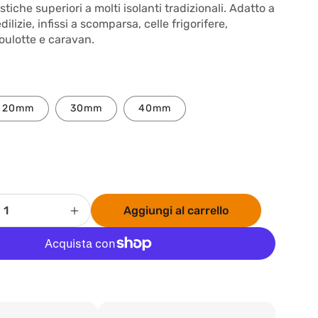
tiche superiori a molti isolanti tradizionali. Adatto a
ilizie, infissi a scomparsa, celle frigorifere,
oulotte e caravan.
20mm
30mm
40mm
Aggiungi al carrello
Aumenta
quantità
per
RD
NANOBOARD
senza
Altre opzioni di pagamento
polvere