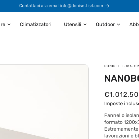
Contattaci alla email info@donisettisrl.com
ure
Climatizzatori
Utensili
Outdoor
Abb
SKU:
DONISETTI-184-1
NANOBO
P
€1.012,50
r
Imposte inclus
e
Pannello isolan
formato 1200x7
z
Estremamente le
z
lavorazioni e 