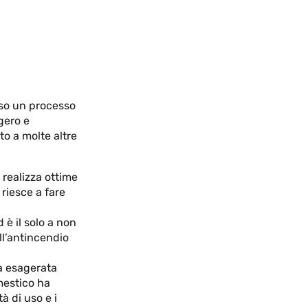
rso un processo
ggero e
to a molte altre
realizza ottime
 riesce a fare
è il solo a non
ll’antincendio
a esagerata
mestico ha
à di uso e i