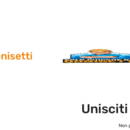
etti
Unisciti
Non p