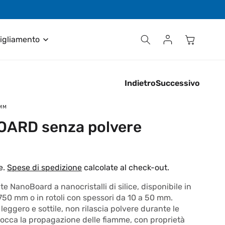
Contattaci al numero +39 035 611411
Carrello
Accedi
igliamento
Indietro
Successivo
0MM
ARD senza polvere
e.
Spese di spedizione
calcolate al check-out.
te NanoBoard a nanocristalli di silice, disponibile in
50 mm o in rotoli con spessori da 10 a 50 mm.
ggero e sottile, non rilascia polvere durante le
blocca la propagazione delle fiamme, con proprietà