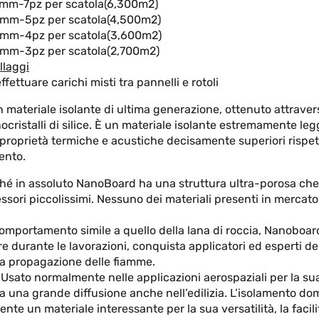
mm-7pz per scatola(6,300m2)
mm-5pz per scatola(4,500m2)
mm-4pz per scatola(3,600m2)
mm-3pz per scatola(2,700m2)
llaggi
effettuare carichi misti tra pannelli e rotoli
materiale isolante di ultima generazione, ottenuto attrave
nocristalli di silice. È un materiale isolante estremamente le
 proprietà termiche e acustiche decisamente superiori rispet
ento.
hé in assoluto NanoBoard ha una struttura ultra-porosa che 
ssori piccolissimi. Nessuno dei materiali presenti in mercato
omportamento simile a quello della lana di roccia, Nanoboard 
re durante le lavorazioni, conquista applicatori ed esperti de
la propagazione delle fiamme.
sato normalmente nelle applicazioni aerospaziali per la su
va una grande diffusione anche nell’edilizia. L’isolamento do
nte un materiale interessante per la sua versatilità, la facilit