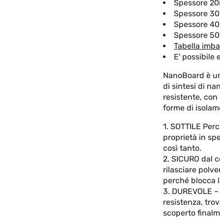
Spessore 20
Spessore 30
Spessore 40
Spessore 50
Tabella imba
E' possibile 
NanoBoard è un 
di sintesi di na
resistente, con
forme di isolam
1. SOTTILE Perc
proprietà in spe
così tanto.
2. SICURO dal c
rilasciare polve
perché blocca 
3. DUREVOLE – U
resistenza, tro
scoperto finalme