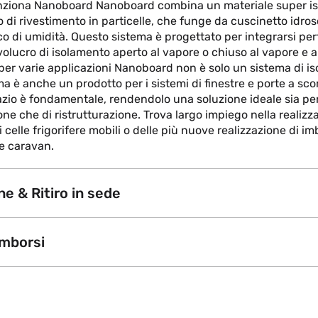
nziona Nanoboard Nanoboard combina un materiale super iso
 di rivestimento in particelle, che funge da cuscinetto idro
o di umidità. Questo sistema è progettato per integrarsi pe
olucro di isolamento aperto al vapore o chiuso al vapore e a 
per varie applicazioni Nanoboard non è solo un sistema di i
 ma è anche un prodotto per i sistemi di finestre e porte a sc
azio è fondamentale, rendendolo una soluzione ideale sia per
ne che di ristrutturazione. Trova largo impiego nella realizz
 celle frigorifere mobili o delle più nuove realizzazione di im
 e caravan.
e & Ritiro in sede
imborsi