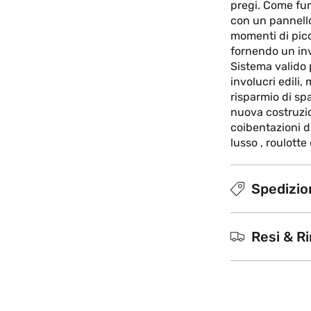
pregi. Come fu
con un pannello
momenti di picc
fornendo un inv
Sistema valido 
involucri edili,
risparmio di sp
nuova costruzio
coibentazioni di
lusso , roulotte
Spedizion
Resi & R