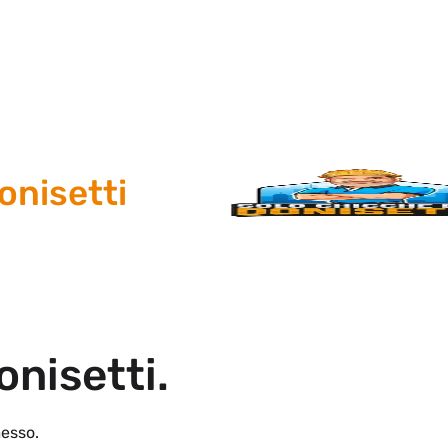
setti
onisetti.
esso.