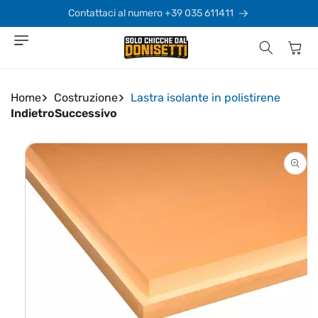
Vai
direttamente
Contattaci al numero +39 035 611411
ai contenuti
Carrello
Home
Costruzione
Lastra isolante in polistirene
Indietro
Successivo
Passa alle
informazioni
sul prodotto