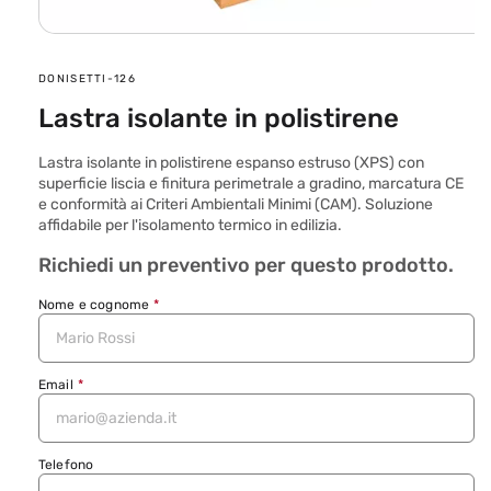
Apri
contenuti
multimediali
SKU:
DONISETTI-126
1
in
Lastra isolante in polistirene
finestra
modale
Lastra isolante in polistirene espanso estruso (XPS) con
superficie liscia e finitura perimetrale a gradino, marcatura CE
e conformità ai Criteri Ambientali Minimi (CAM). Soluzione
affidabile per l'isolamento termico in edilizia.
Richiedi un preventivo per questo prodotto.
Nome e cognome
*
Email
*
Telefono