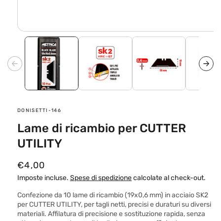
Apri
contenuti
multimediali
1
in
finestra
modale
SKU:
DONISETTI-146
Lame di ricambio per CUTTER
UTILITY
P
€4,00
r
Imposte incluse.
Spese di spedizione
calcolate al check-out.
e
Confezione da 10 lame di ricambio (19x0,6 mm) in acciaio SK2
z
per CUTTER UTILITY, per tagli netti, precisi e duraturi su diversi
materiali. Affilatura di precisione e sostituzione rapida, senza
z