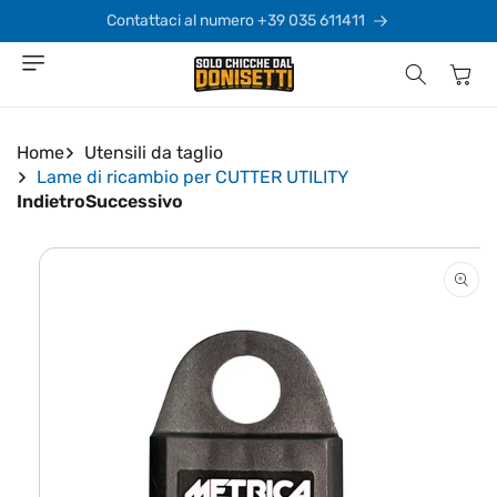
Vai
direttamente
Contattaci al numero +39 035 611411
ai contenuti
Carrello
Home
Utensili da taglio
Lame di ricambio per CUTTER UTILITY
Indietro
Successivo
Passa alle
informazioni
sul prodotto