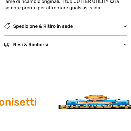
lame di ricambio originali, il tuo CUTTER UTILITY sarà
sempre pronto per affrontare qualsiasi sfida.
Spedizione & Ritiro in sede
Resi & Rimborsi
nisetti