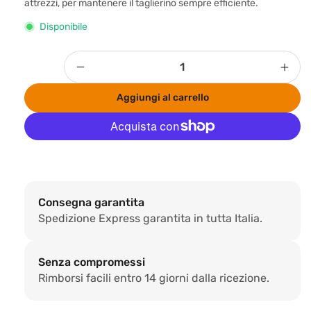
attrezzi, per mantenere il taglierino sempre efficiente.
o
Disponibile
d
i
Quantità
l
Diminuisci
Aum
quantità
quan
i
Aggiungi al carrello
per
per
s
Lame
Lam
t
di
di
i
ricambio
rica
Altre opzioni di pagamento
n
per
per
CUTTER
CUT
o
UTILITY
UTIL
Consegna garantita
Spedizione Express garantita in tutta Italia.
Senza compromessi
Rimborsi facili entro 14 giorni dalla ricezione.