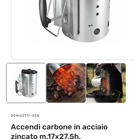
Apri
contenuti
multimediali
1
in
finestra
modale
SKU:
DONISETTI-038
Accendi carbone in acciaio
zincato m.17x27,5h.