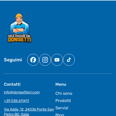
Seguimi
Facebook
Instagram
YouTube
TikTok
Contatti
Menu
info@donisettisrl.com
Chi sono
Prodotti
+39 035 611411
Servizi
Via Adda, 12, 24036 Ponte San
Pietro BG, Italia
Blog