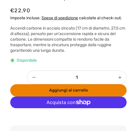
P
€22,90
r
Imposte incluse.
Spese di spedizione
calcolate al check-out.
e
Accendi carbone in acciaio zincato (17 cm di diametro, 27,5 cm
z
di altezza), pensato per un'accensione rapida e sicura del
carbone. Le dimensioni compatte lo rendono facile da
z
trasportare, mentre la zincatura protegge dalla ruggine
o
garantendo una lunga durata.
d
Disponibile
i
l
Quantità
Diminuisci
Aum
i
quantità
quan
s
Aggiungi al carrello
per
per
t
Accendi
Acce
i
carbone
carb
in
in
n
Altre opzioni di pagamento
acciaio
acci
o
zincato
zinc