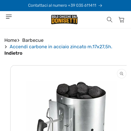
Vai
direttamente
Contattaci al numero +39 035 611411
ai contenuti
Carrello
Home
Barbecue
Accendi carbone in acciaio zincato m.17x27,5h.
Indietro
Passa alle
informazioni
sul prodotto