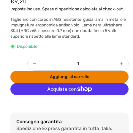
P
€9,20
r
Imposte incluse.
Spese di spedizione
calcolate al check-out.
e
Taglierino con corpo in ABS resistente, guida lama in metallo e
z
impugnatura ergonomica antiscivolo. Lama nera ultrasharp
SK4 (HRC >65, spessore 0,7 mm) con durata fino a 5 volte
z
superiore rispetto alle lame standard.
o
Disponibile
d
i
Quantità
l
Diminuisci
Aum
quantità
quan
i
Aggiungi al carrello
per
per
s
Cutter
Cutt
t
Black
Blac
i
Blade
Blad
Altre opzioni di pagamento
n
del
del
Donisetti
Doni
o
Consegna garantita
Spedizione Express garantita in tutta Italia.