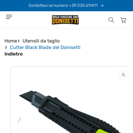
Vai
direttamente
Contattaci al numero +39 035 611411
ai contenuti
Carrello
Home
Utensili da taglio
Cutter Black Blade del Donisetti
Indietro
Passa alle
informazioni
sul prodotto