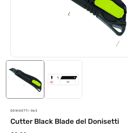
Apri
contenuti
multimediali
1
in
finestra
modale
SKU:
DONISETTI-063
Cutter Black Blade del Donisetti