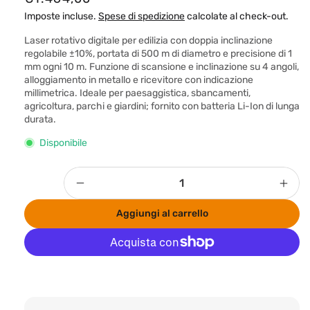
r
Imposte incluse.
Spese di spedizione
calcolate al check-out.
e
Laser rotativo digitale per edilizia con doppia inclinazione
z
regolabile ±10%, portata di 500 m di diametro e precisione di 1
mm ogni 10 m. Funzione di scansione e inclinazione su 4 angoli,
z
alloggiamento in metallo e ricevitore con indicazione
o
millimetrica. Ideale per paesaggistica, sbancamenti,
agricoltura, parchi e giardini; fornito con batteria Li-Ion di lunga
d
durata.
i
Disponibile
l
i
Quantità
s
Diminuisci
Aum
t
quantità
quan
Aggiungi al carrello
per
per
i
BRAVO
BRA
n
LASER
LAS
o
ROTATIVO
ROT
Altre opzioni di pagamento
INCLIGRAD
INC
2
2