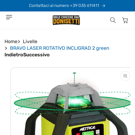
Vai
direttamente
Contattaci al numero +39 035 611411
ai contenuti
Carrello
Home
Livelle
BRAVO LASER ROTATIVO INCLIGRAD 2 green
Indietro
Successivo
Passa alle
informazioni
sul prodotto