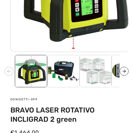
Apri
contenuti
multimediali
1
in
finestra
modale
SKU:
DONISETTI-099
BRAVO LASER ROTATIVO
INCLIGRAD 2 green
P
€1.464,00