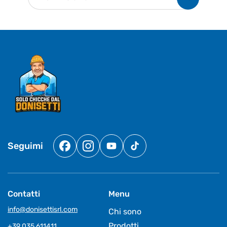
Seguimi
Facebook
Instagram
YouTube
TikTok
Contatti
Menu
info@donisettisrl.com
Chi sono
Prodotti
+39 035 611411