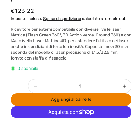
P
€123,22
r
Imposte incluse.
Spese di spedizione
calcolate al check-out.
e
Ricevitore per esterni compatibile con diverse livelle laser
z
Metrica (Flash Green 360°, 3D Action Verde, Ground 360) e con
l'Autolivella Laser Metrica 4D, per estendere l'utilizzo dei laser
z
anche in condizioni di forte luminosità. Capacità fino a 30 m a
o
seconda del modello di laser, precisione di ±1,5/±2,5 mm,
fornito con staffa di fissaggio.
d
i
Disponibile
l
i
Quantità
Diminuisci
Aum
s
quantità
quan
Aggiungi al carrello
t
per
per
Ricevitore
Rice
i
per
per
n
esterni
este
o
Altre opzioni di pagamento
per
per
laser
lase