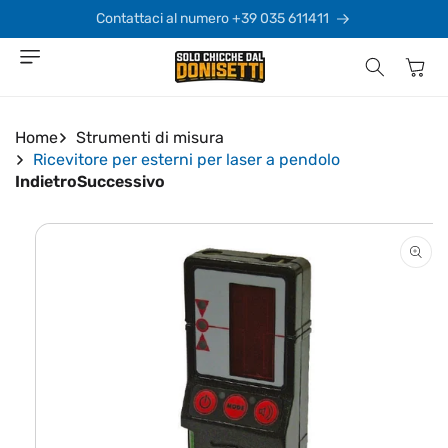
Vai
direttamente
Contattaci al numero +39 035 611411
ai contenuti
Carrello
Home
Strumenti di misura
Ricevitore per esterni per laser a pendolo
Indietro
Successivo
Passa alle
informazioni
sul prodotto