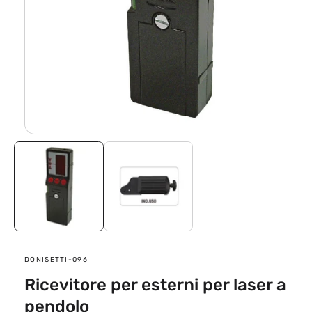
Apri
contenuti
multimediali
1
in
finestra
modale
SKU:
DONISETTI-096
Ricevitore per esterni per laser a
pendolo