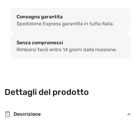
Green
Gre
360°
360
Consegna garantita
raggio
ragg
Spedizione Express garantita in tutta Italia.
verde
verd
Senza compromessi
Rimborsi facili entro 14 giorni dalla ricezione.
Dettagli del prodotto
Descrizione