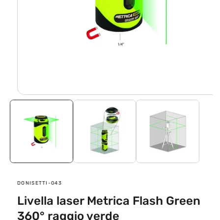
Apri
contenuti
multimediali
1
in
finestra
modale
SKU:
DONISETTI-043
Livella laser Metrica Flash Green
360° raggio verde