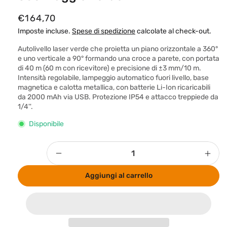
P
€164,70
r
Imposte incluse.
Spese di spedizione
calcolate al check-out.
e
Autolivello laser verde che proietta un piano orizzontale a 360°
z
e uno verticale a 90° formando una croce a parete, con portata
di 40 m (60 m con ricevitore) e precisione di ±3 mm/10 m.
z
Intensità regolabile, lampeggio automatico fuori livello, base
o
magnetica e calotta metallica, con batterie Li-Ion ricaricabili
da 2000 mAh via USB. Protezione IP54 e attacco treppiede da
d
1/4''.
i
Disponibile
l
i
Quantità
s
Diminuisci
Aum
t
quantità
quan
Aggiungi al carrello
per
per
i
Livella
Livel
n
laser
lase
o
Metrica
Metr
Flash
Flas