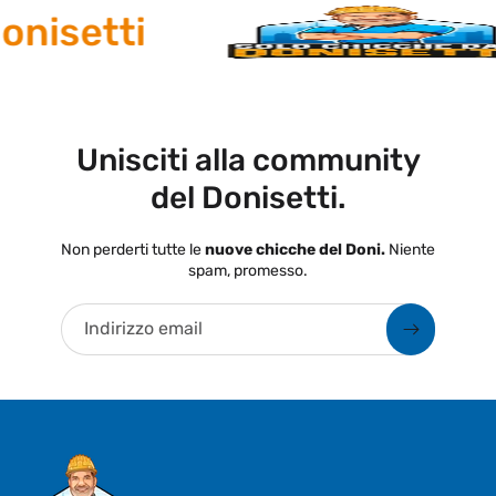
nisetti
Unisciti alla community
del Donisetti.
Non perderti tutte le
nuove chicche del Doni.
Niente
spam, promesso.
Indirizzo email