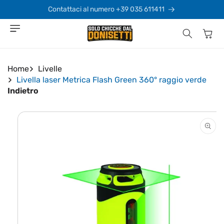
Vai
direttamente
Contattaci al numero +39 035 611411
ai contenuti
Carrello
Home
Livelle
Livella laser Metrica Flash Green 360° raggio verde
Indietro
Passa alle
informazioni
sul prodotto