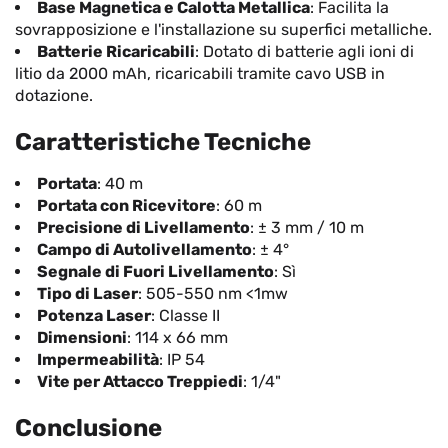
Base Magnetica e Calotta Metallica
: Facilita la
sovrapposizione e l'installazione su superfici metalliche.
Batterie Ricaricabili
: Dotato di batterie agli ioni di
litio da 2000 mAh, ricaricabili tramite cavo USB in
dotazione.
Caratteristiche Tecniche
Portata
: 40 m
Portata con Ricevitore
: 60 m
Precisione di Livellamento
: ± 3 mm / 10 m
Campo di Autolivellamento
: ± 4°
Segnale di Fuori Livellamento
: Sì
Tipo di Laser
: 505-550 nm <1mw
Potenza Laser
: Classe II
Dimensioni
: 114 x 66 mm
Impermeabilità
: IP 54
Vite per Attacco Treppiedi
: 1/4"
Conclusione