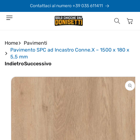
Vai
direttamente
Contattaci al numero +39 035 611411
ai contenuti
Carrello
Home
Pavimenti
Pavimento SPC ad Incastro Conne.X – 1500 x 180 x
5,5 mm
Indietro
Successivo
Passa alle
informazioni
sul prodotto