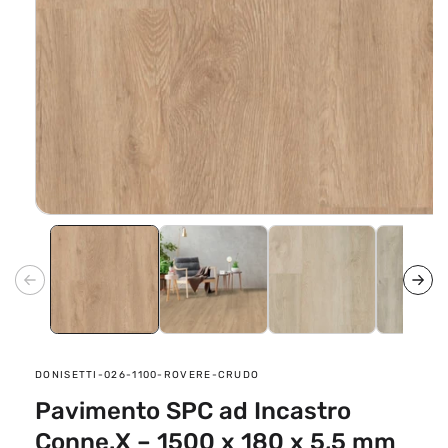
Apri
contenuti
multimediali
1
in
finestra
modale
SKU:
DONISETTI-026-1100-ROVERE-CRUDO
Pavimento SPC ad Incastro
Conne.X – 1500 x 180 x 5,5 mm