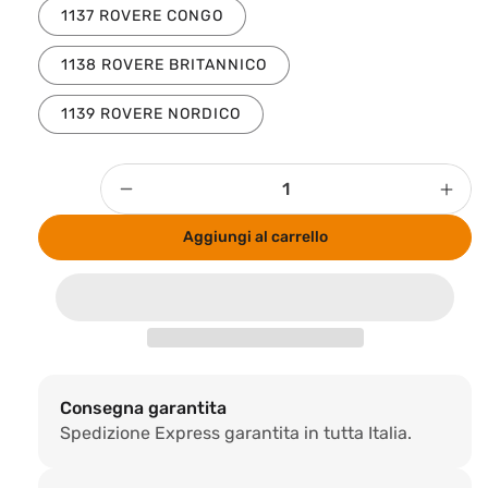
1137 ROVERE CONGO
1138 ROVERE BRITANNICO
1139 ROVERE NORDICO
Quantità
Diminuisci
Aum
quantità
quan
Aggiungi al carrello
per
per
Pavimento
Pav
SPC
SPC
ad
ad
Incastro
Inca
Conne.X
Con
–
–
Consegna garantita
1500
150
Spedizione Express garantita in tutta Italia.
x
x
180
180
x
x