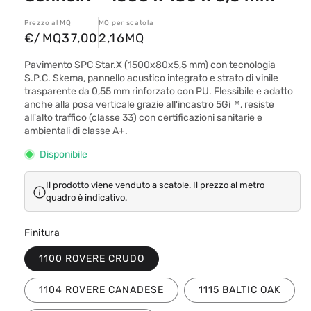
Prezzo al MQ
MQ per scatola
€/MQ
37,00
2,16
MQ
Pavimento SPC Star.X (1500x80x5,5 mm) con tecnologia
S.P.C. Skema, pannello acustico integrato e strato di vinile
trasparente da 0,55 mm rinforzato con PU. Flessibile e adatto
anche alla posa verticale grazie all'incastro 5Gi™, resiste
all'alto traffico (classe 33) con certificazioni sanitarie e
ambientali di classe A+.
Disponibile
Il prodotto viene venduto a scatole. Il prezzo al metro
quadro è indicativo.
Finitura
1100 ROVERE CRUDO
1104 ROVERE CANADESE
1115 BALTIC OAK