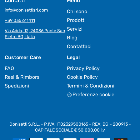
Contatti
Menu
info@donisettisrl.com
Chi sono
Prodotti
+39 035 611411
Servizi
Via Adda, 12, 24036 Ponte San
Pietro BG, Italia
Blog
Contattaci
Customer Care
Legal
FAQ
Privacy Policy
Resi & Rimborsi
Cookie Policy
Spedizioni
Termini & Condizioni
Preferenze cookie
Donisetti S.R.L. - P.IVA: IT02329500165 - REA: BG – 280913 -
CAPITALE SOCIALE € 50.000,00 i.v
Metodi