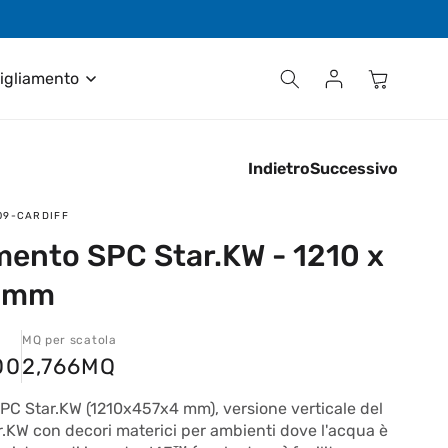
Contattaci al numero +39 035 611411
Accedi
Carrello
igliamento
Indietro
Successivo
09-CARDIFF
mento SPC Star.KW - 1210 x
4 mm
MQ per scatola
00
2,766
MQ
PC Star.KW (1210x457x4 mm), versione verticale del
.KW con decori materici per ambienti dove l'acqua è