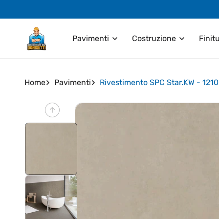
Vai
direttamente
ai contenuti
Pavimenti
Costruzione
Finit
Home
Pavimenti
Rivestimento SPC Star.KW - 121
Passa alle
informazioni
sul prodotto