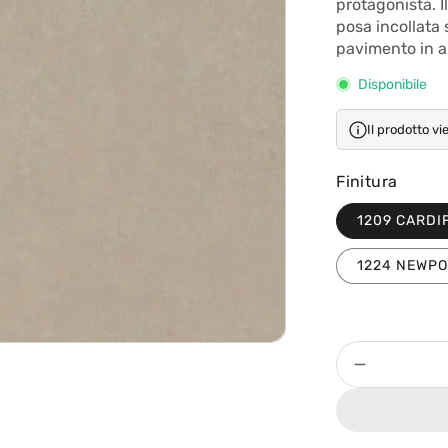
protagonista. I
posa incollata
pavimento in ar
Disponibile
Il prodotto vi
Finitura
1209 CARDI
1224 NEWP
Quantità
Diminuisci
quantità
per
Rivestime