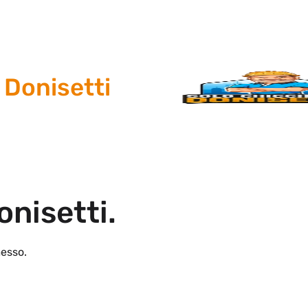
nisetti
onisetti.
esso.