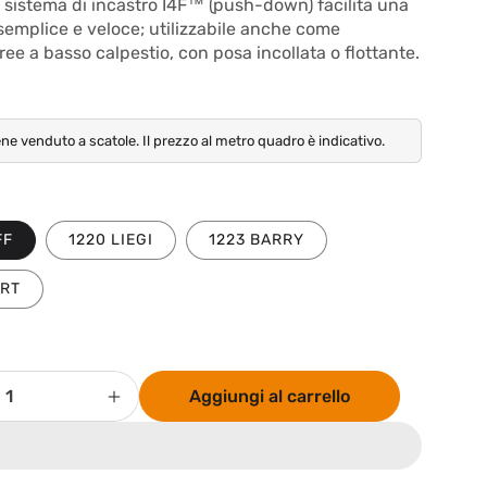
l sistema di incastro I4F™ (push-down) facilita una
 semplice e veloce; utilizzabile anche come
ee a basso calpestio, con posa incollata o flottante.
ene venduto a scatole. Il prezzo al metro quadro è indicativo.
FF
1220 LIEGI
1223 BARRY
ORT
Aggiungi al carrello
Aumenta
quantità
per
nto
Rivestimento