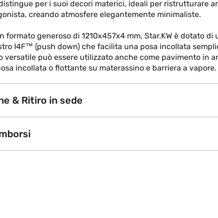
distingue per i suoi decori materici, ideali per ristrutturare 
agonista, creando atmosfere elegantemente minimaliste.
un formato generoso di 1210x457x4 mm, Star.KW è dotato di 
stro I4F™ (push down) che facilita una posa incollata sempli
 versatile può essere utilizzato anche come pavimento in a
posa incollata o flottante su materassino e barriera a vapore.
e & Ritiro in sede
imborsi