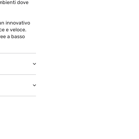
ambienti dove
un innovativo
ce e veloce.
ree a basso