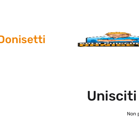
isetti
Unisciti
Non p