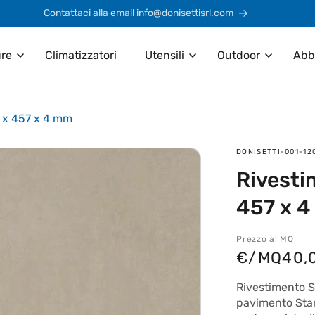
Contattaci alla email info@donisettisrl.com
ure
Climatizzatori
Utensili
Outdoor
Abb
0 x 457 x 4 mm
SKU:
DONISETTI-001-12
Rivesti
457 x 
Prezzo al MQ
€/MQ
40,
Rivestimento S
pavimento Star