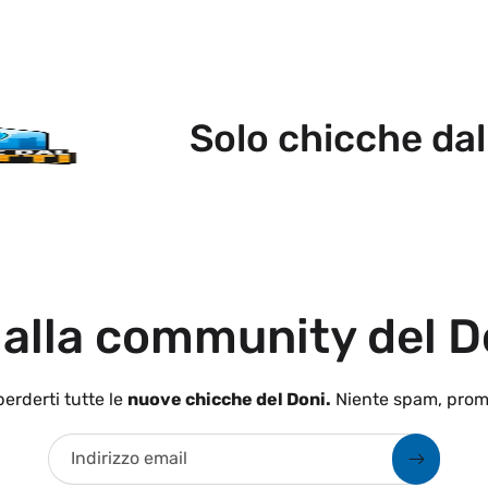
Solo chicche dal
Do
 alla community del D
erderti tutte le
nuove chicche del Doni.
Niente spam, prom
Indirizzo email