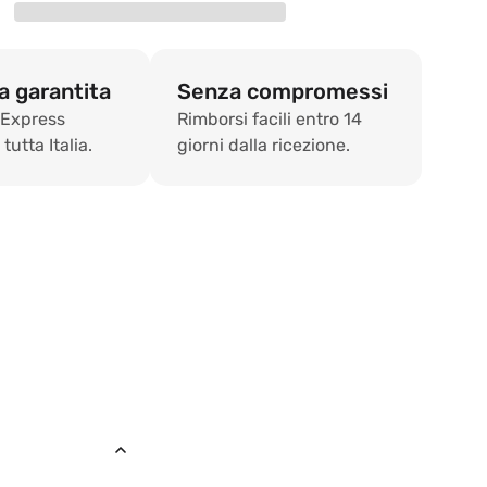
SPC
Star.KW
-
1210
 garantita
Senza compromessi
x
 Express
Rimborsi facili entro 14
457
tutta Italia.
giorni dalla ricezione.
x
4
mm