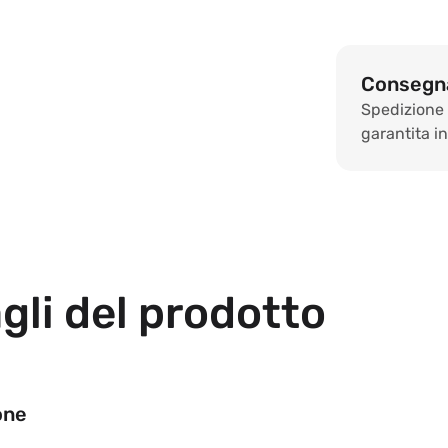
SPC
Star.KW
-
1210
Consegna
x
Spedizione
457
garantita in 
x
4
mm
gli del prodotto
one