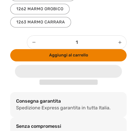
1262 MARMO OROBICO
1263 MARMO CARRARA
Quantità
Diminuisci
Aum
quantità
quan
Aggiungi al carrello
per
per
Rivestimento
Rive
SPC
SPC
Star.KW
Star
Maxi
Maxi
-
-
950
950
Consegna garantita
x
x
Spedizione Express garantita in tutta Italia.
2800
280
x
x
4
4
Senza compromessi
mm
mm