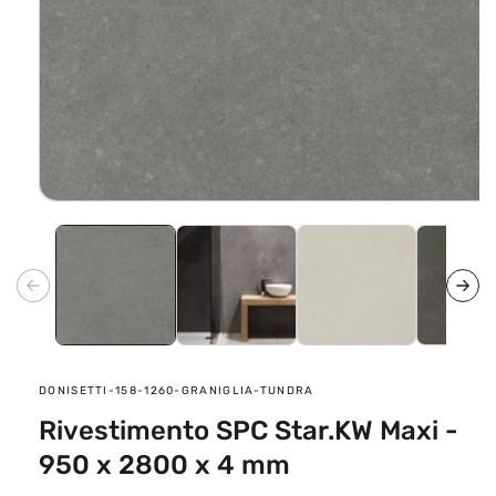
Apri
contenuti
multimediali
1
in
finestra
modale
SKU:
DONISETTI-158-1260-GRANIGLIA-TUNDRA
Rivestimento SPC Star.KW Maxi -
950 x 2800 x 4 mm