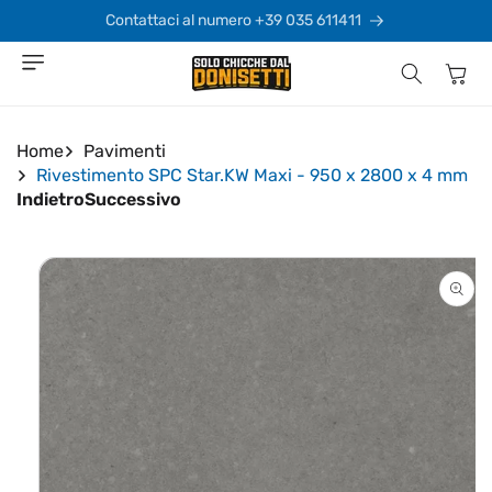
Vai
direttamente
Contattaci al numero +39 035 611411
ai contenuti
Carrello
Home
Pavimenti
Rivestimento SPC Star.KW Maxi - 950 x 2800 x 4 mm
Indietro
Successivo
Passa alle
informazioni
sul prodotto