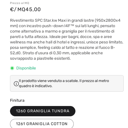
Prezzo al MQ
€/MQ
45,00
Rivestimento SPC Star.kw Maxi in grandi lastre (950x2800x4
mm) con incastro push-down I4F™ sui lati lunghi, pensato
come alternativa a marmo e graniglia per il rivestimento di
pareti a tutta altezza. Ideale per bagni, docce, spa e aree
wellness ma anche hall di hotel e ingressi, unisce peso limitato,
posa semplice, feeling caldo al tatto e reazione al fuoco B-
S2,d0. Strato d'usura di 0,30 mm, applicabile anche
sovrapposto a piastrelle esistenti.
Disponibile
Il prodotto viene venduto a scatole. Il prezzo al metro
quadro è indicativo.
Finitura
1260 GRANIGLIA TUNDRA
1261 GRANIGLIA COTTON