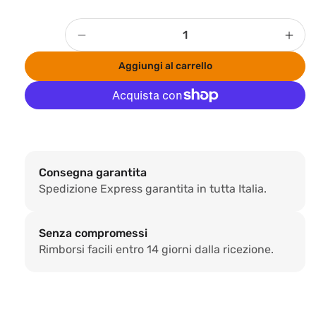
Quantità
Diminuisci
Aum
quantità
quan
Aggiungi al carrello
per
per
PANNELLO
PAN
DECORATIVO
DEC
ACUSTICO
ACU
Altre opzioni di pagamento
300x60x2,2cm
300
Consegna garantita
Spedizione Express garantita in tutta Italia.
Senza compromessi
Rimborsi facili entro 14 giorni dalla ricezione.