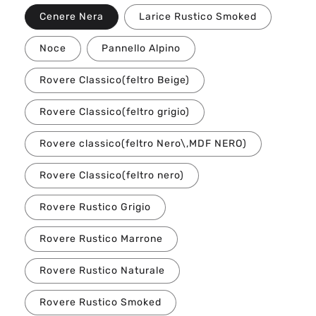
i
Cenere Nera
Larice Rustico Smoked
s
Noce
Pannello Alpino
t
i
Rovere Classico(feltro Beige)
n
o
Rovere Classico(feltro grigio)
Rovere classico(feltro Nero\,MDF NERO)
Rovere Classico(feltro nero)
Rovere Rustico Grigio
Rovere Rustico Marrone
Rovere Rustico Naturale
Rovere Rustico Smoked