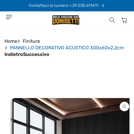
Vai
direttamente
Contattaci al numero +39 035 611411
ai contenuti
Carrello
Home
Finiture
PANNELLO DECORATIVO ACUSTICO 300x60x2,2cm
Indietro
Successivo
Passa alle
informazioni
sul prodotto