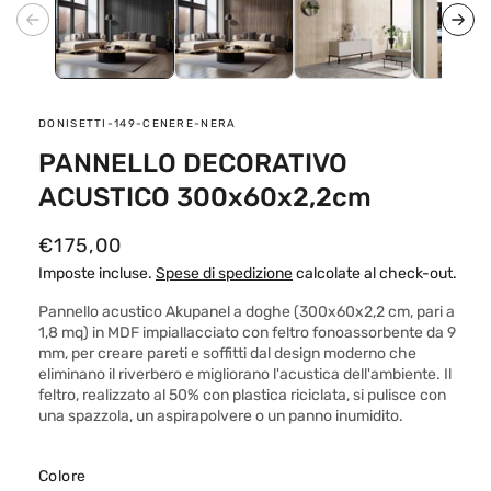
SKU:
DONISETTI-149-CENERE-NERA
PANNELLO DECORATIVO
ACUSTICO 300x60x2,2cm
P
€175,00
r
Imposte incluse.
Spese di spedizione
calcolate al check-out.
e
Pannello acustico Akupanel a doghe (300x60x2,2 cm, pari a
z
1,8 mq) in MDF impiallacciato con feltro fonoassorbente da 9
mm, per creare pareti e soffitti dal design moderno che
z
eliminano il riverbero e migliorano l'acustica dell'ambiente. Il
o
feltro, realizzato al 50% con plastica riciclata, si pulisce con
una spazzola, un aspirapolvere o un panno inumidito.
d
i
Colore
l