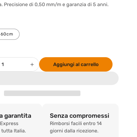
. Precisione di 0,50 mm/m e garanzia di 5 anni.
60cm
Aggiungi al carrello
Aumenta
quantità
per
Livella
megalevel
INVISIBLE
 garantita
Senza compromessi
 Express
Rimborsi facili entro 14
tutta Italia.
giorni dalla ricezione.