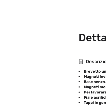
Detta
Descrizi
Brevetto u
Magneti Invi
Base senza 
Magneti molt
Per lavorare
Fiale acrili
Tappi in g