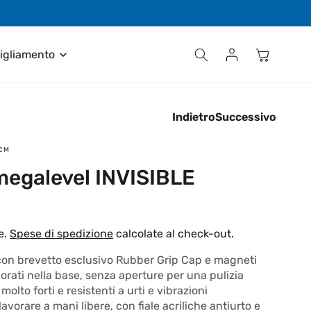
Contattaci al numero +39 035 611411
Carrello
Accedi
igliamento
Indietro
Successivo
0CM
 megalevel INVISIBLE
e.
Spese di spedizione
calcolate al check-out.
a con brevetto esclusivo Rubber Grip Cap e magneti
rporati nella base, senza aperture per una pulizia
molto forti e resistenti a urti e vibrazioni
avorare a mani libere, con fiale acriliche antiurto e