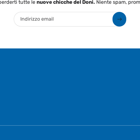
erderti tutte le
nuove chicche del Doni.
Niente spam, prom
Indirizzo email