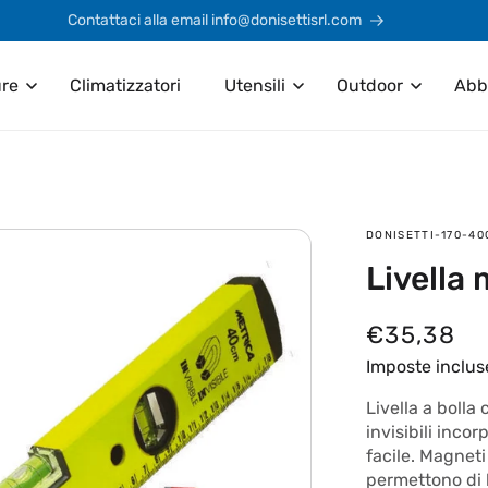
Contattaci alla email info@donisettisrl.com
ure
Climatizzatori
Utensili
Outdoor
Abb
SKU:
DONISETTI-170-4
Livella
P
€35,38
r
Imposte inclus
e
Livella a boll
invisibili inco
z
facile. Magneti 
z
permettono di l