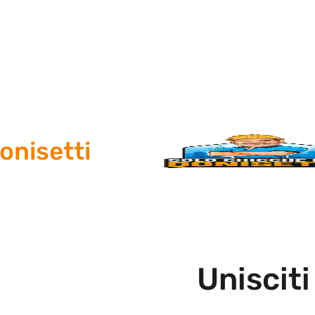
isetti
Unisciti