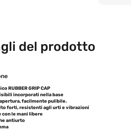
gli del prodotto
one
nico RUBBER GRIP CAP
sibili incorporati nella base
apertura, facilmente pulibile.
o forti, resistenti agli urti e vibrazioni
 con le mani libere
che antiurto
omma