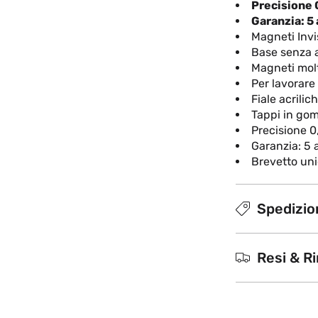
Precisione
Garanzia: 5 
Magneti Invis
Base senza a
Magneti molto
Per lavorare
Fiale acrilic
Tappi in go
Precisione 
Garanzia: 5 
Brevetto un
Spedizion
Resi & R