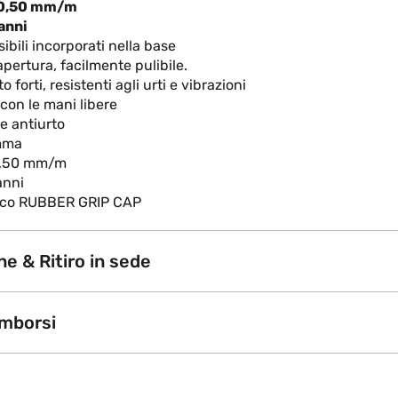
 0,50 mm/m
anni
ibili incorporati nella base
pertura, facilmente pulibile.
 forti, resistenti agli urti e vibrazioni
 con le mani libere
he antiurto
mma
0,50 mm/m
anni
ico RUBBER GRIP CAP
e & Ritiro in sede
imborsi