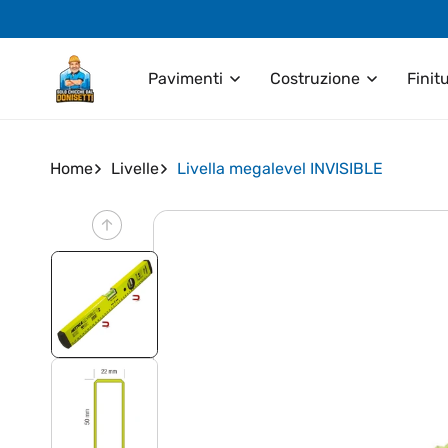
Vai
direttamente
ai contenuti
Pavimenti
Costruzione
Finit
Home
Livelle
Livella megalevel INVISIBLE
Passa alle
informazioni
sul prodotto