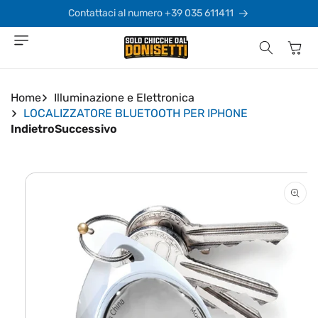
Vai
direttamente
Contattaci al numero +39 035 611411
ai contenuti
Carrello
Home
Illuminazione e Elettronica
LOCALIZZATORE BLUETOOTH PER IPHONE
Indietro
Successivo
Passa alle
informazioni
sul prodotto