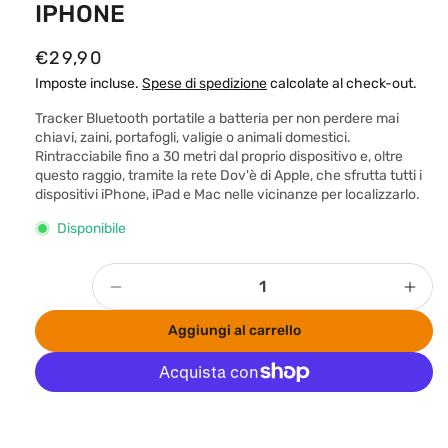
IPHONE
P
€29,90
r
Imposte incluse.
Spese di spedizione
calcolate al check-out.
e
Tracker Bluetooth portatile a batteria per non perdere mai
z
chiavi, zaini, portafogli, valigie o animali domestici.
Rintracciabile fino a 30 metri dal proprio dispositivo e, oltre
z
questo raggio, tramite la rete Dov'è di Apple, che sfrutta tutti i
o
dispositivi iPhone, iPad e Mac nelle vicinanze per localizzarlo.
d
Disponibile
i
l
Quantità
Diminuisci
Aum
i
quantità
quan
s
Aggiungi al carrello
per
per
t
LOCALIZZATORE
LOC
i
BLUETOOTH
BLU
PER
PER
n
Altre opzioni di pagamento
IPHONE
IPH
o