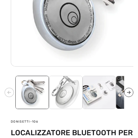
Apri
contenuti
multimediali
1
in
finestra
modale
SKU:
DONISETTI-106
LOCALIZZATORE BLUETOOTH PER