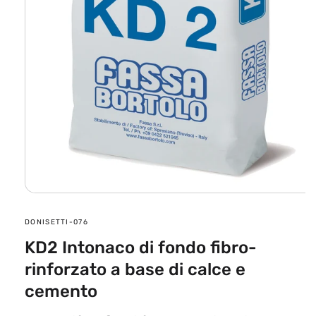
Apri
contenuti
multimediali
SKU:
DONISETTI-076
1
in
KD2 Intonaco di fondo fibro-
finestra
modale
rinforzato a base di calce e
cemento