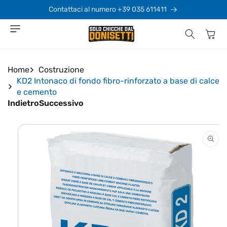
Vai
direttamente
Contattaci al numero +39 035 611411
ai contenuti
Carrello
Home
Costruzione
KD2 Intonaco di fondo fibro-rinforzato a base di calce
e cemento
Indietro
Successivo
Passa alle
informazioni
sul prodotto