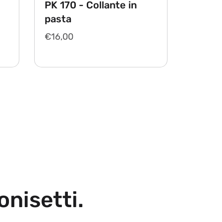
PK 170 - Collante in
pasta
Prezzo
€16,00
di
listino
Aggiungi al carrello
onisetti.