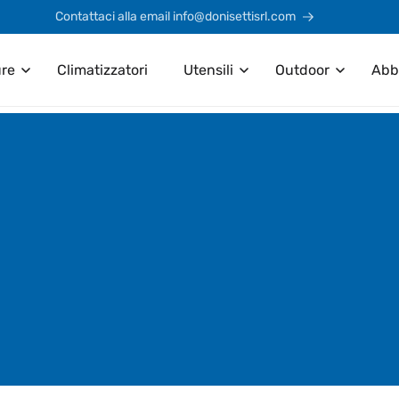
Contattaci alla email info@donisettisrl.com
ure
Climatizzatori
Utensili
Outdoor
Abb