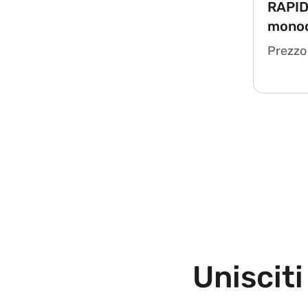
e
RAPID
mono
:
Prezzo 
Unisciti