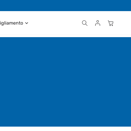
Contattaci al numero +39 035 611411
Accedi
Carrello
igliamento