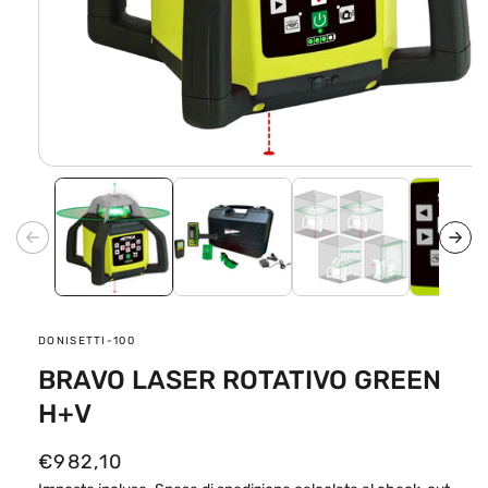
Apri
contenuti
multimediali
1
in
finestra
modale
SKU:
DONISETTI-100
BRAVO LASER ROTATIVO GREEN
H+V
P
€982,10