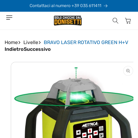
Vai
direttamente
Contattaci al numero +39 035 611411
ai contenuti
Carrello
Home
Livelle
BRAVO LASER ROTATIVO GREEN H+V
Indietro
Successivo
Passa alle
informazioni
sul prodotto