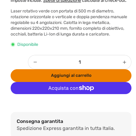
r
Imposte incluse.
Spese di spedizione
calcolate al check-out.
e
Laser rotativo verde con portata di 500 m di diametro,
z
rotazione orizzontale o verticale e doppia pendenza manuale
regolabile su 4 angolazioni. Calotta in lega metallica,
z
dimensioni 220x220x210 mm, fornito completo di obiettivo,
o
occhiali, batteria Li-Ion di lunga durata e caricatore.
d
Disponibile
i
l
Quantità
Diminuisci
Aum
i
quantità
quan
s
Aggiungi al carrello
per
per
t
BRAVO
BRA
i
LASER
LAS
ROTATIVO
ROT
n
Altre opzioni di pagamento
GREEN
GRE
o
H+V
H+V
Consegna garantita
Spedizione Express garantita in tutta Italia.