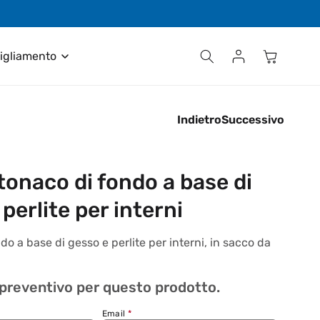
Contattaci al numero +39 035 611411
Carrello
Accedi
igliamento
Indietro
Successivo
ntonaco di fondo a base di
perlite per interni
do a base di gesso e perlite per interni, in sacco da
 preventivo per questo prodotto.
Email
*