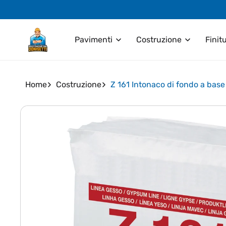
Vai
direttamente
ai contenuti
Pavimenti
Costruzione
Finit
Home
Costruzione
Z 161 Intonaco di fondo a base 
Passa alle
informazioni
sul prodotto