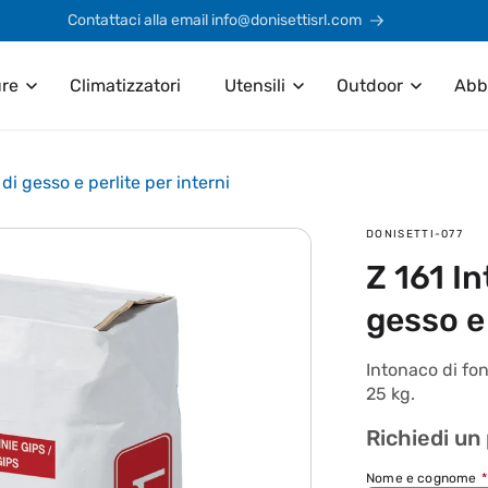
Contattaci alla email info@donisettisrl.com
ure
Climatizzatori
Utensili
Outdoor
Abb
di gesso e perlite per interni
SKU:
DONISETTI-077
Z 161 I
gesso e 
Intonaco di fon
25 kg.
Richiedi un
Nome e cognome
*