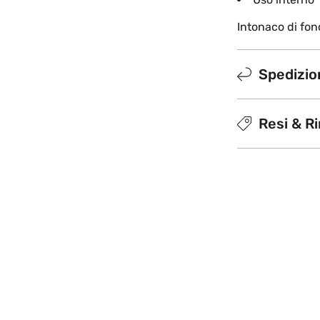
Intonaco di fond
Spedizion
Resi & R