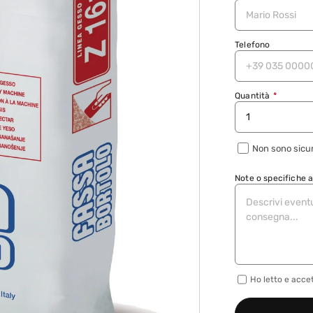
Telefono
Quantità
*
Non sono sicur
Note o specifiche 
Ho letto e acce