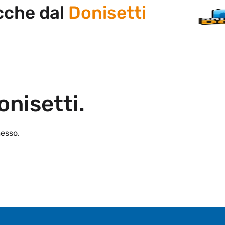
he dal
Donisetti
onisetti.
esso.