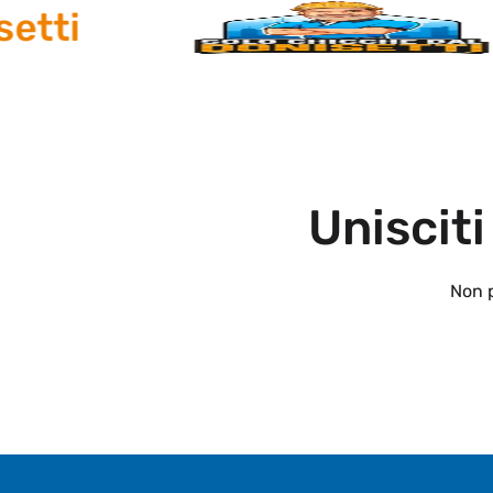
ti
Unisciti
Non p