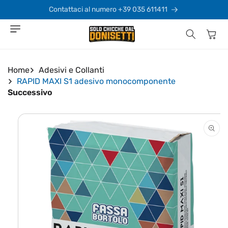
Vai
direttamente
Contattaci al numero +39 035 611411
ai contenuti
Carrello
Home
Adesivi e Collanti
RAPID MAXI S1 adesivo monocomponente
Successivo
Passa alle
informazioni
sul prodotto