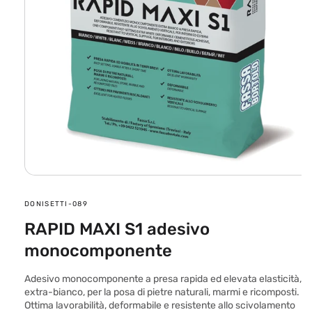
Apri
contenuti
multimediali
SKU:
DONISETTI-089
1
in
RAPID MAXI S1 adesivo
finestra
modale
monocomponente
Adesivo monocomponente a presa rapida ed elevata elasticità,
extra-bianco, per la posa di pietre naturali, marmi e ricomposti.
Ottima lavorabilità, deformabile e resistente allo scivolamento