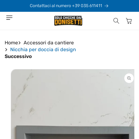
Vai
direttamente
Contattaci al numero +39 035 611411
ai contenuti
Carrello
Home
Accessori da cantiere
Nicchia per doccia di design
Successivo
Passa alle
informazioni
sul prodotto