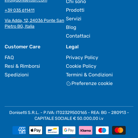
info@donisettisrl.com
Chi sono
Prodotti
+39 035 611411
Servizi
Via Adda, 12, 24036 Ponte San
Pietro BG, Italia
Blog
Contattaci
Customer Care
Legal
FAQ
Privacy Policy
Resi & Rimborsi
Cookie Policy
Spedizioni
Termini & Condizioni
Preferenze cookie
Donisetti S.R.L. - P.IVA: IT02329500165 - REA: BG – 280913 -
CAPITALE SOCIALE € 50.000,00 i.v
Metodi
di
pagamento