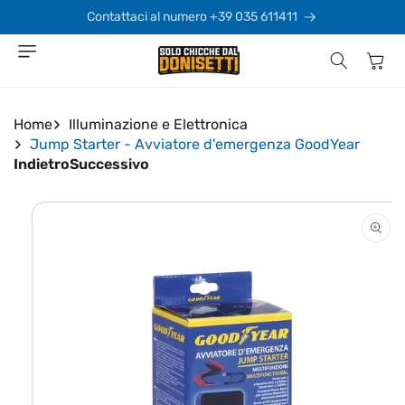
Vai
direttamente
Contattaci al numero +39 035 611411
ai contenuti
Carrello
Home
Illuminazione e Elettronica
Jump Starter - Avviatore d'emergenza GoodYear
Indietro
Successivo
Passa alle
informazioni
sul prodotto