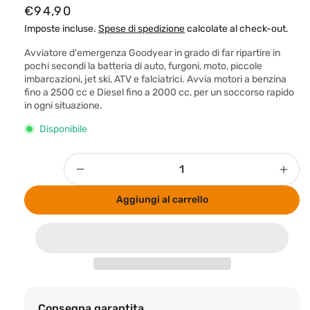
P
€94,90
r
Imposte incluse.
Spese di spedizione
calcolate al check-out.
e
Avviatore d'emergenza Goodyear in grado di far ripartire in
z
pochi secondi la batteria di auto, furgoni, moto, piccole
imbarcazioni, jet ski, ATV e falciatrici. Avvia motori a benzina
z
fino a 2500 cc e Diesel fino a 2000 cc, per un soccorso rapido
o
in ogni situazione.
d
Disponibile
i
l
Quantità
Diminuisci
Aum
i
quantità
quan
s
Aggiungi al carrello
per
per
t
Jump
Jum
i
Starter
Star
-
-
n
Avviatore
Avvi
o
d&#39;emergenza
d&#
GoodYear
Goo
Consegna garantita