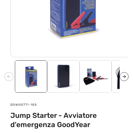
Apri
contenuti
multimediali
1
in
finestra
modale
SKU:
DONISETTI-105
Jump Starter - Avviatore
d'emergenza GoodYear