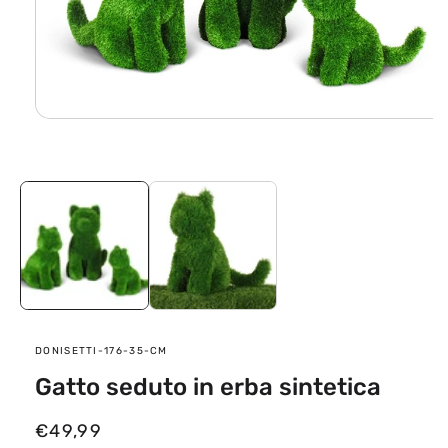
Apri
contenuti
multimediali
1
in
finestra
modale
SKU:
DONISETTI-176-35-CM
Gatto seduto in erba sintetica
P
€49,99