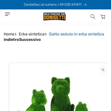
Vai
direttamente
Contattaci al numero +39 035 611411
ai contenuti
Carrello
Home
Erba sintetica
Gatto seduto in erba sintetica
Indietro
Successivo
Passa alle
informazioni
sul prodotto