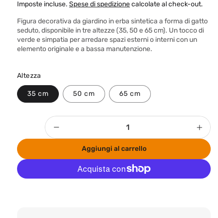
r
Imposte incluse.
Spese di spedizione
calcolate al check-out.
e
Figura decorativa da giardino in erba sintetica a forma di gatto
z
seduto, disponibile in tre altezze (35, 50 e 65 cm). Un tocco di
verde e simpatia per arredare spazi esterni o interni con un
z
elemento originale e a bassa manutenzione.
o
d
Altezza
i
35 cm
50 cm
65 cm
l
i
s
Quantità
Diminuisci
Aum
t
quantità
quan
i
Aggiungi al carrello
per
per
n
Gatto
Gatt
seduto
sedu
o
in
in
Altre opzioni di pagamento
erba
erba
sintetica
sint