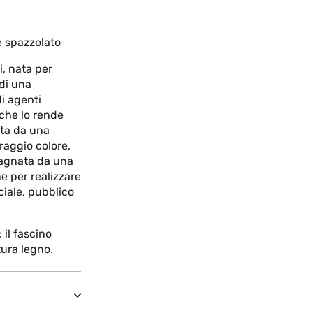
e spazzolato
i, nata per
 di una
i agenti
che lo rende
ita da una
raggio colore,
mpagnata da una
e per realizzare
iale, pubblico
 il fascino
tura legno.