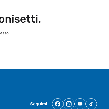
onisetti.
esso.
Seguimi
Facebook
Instagram
YouTube
TikTok