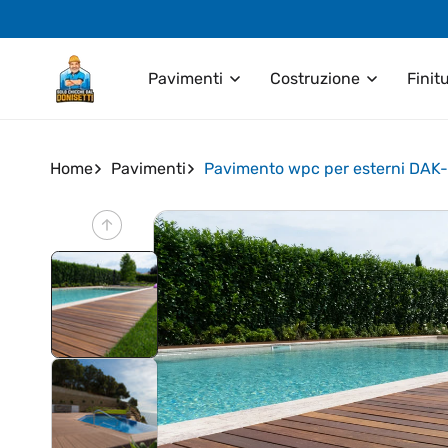
Vai
direttamente
ai contenuti
Pavimenti
Costruzione
Finit
Home
Pavimenti
Pavimento wpc per esterni DAK
Passa alle
informazioni
sul prodotto