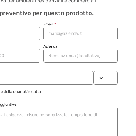
co per ambienti residenziali e commerciali.
 preventivo per questo prodotto.
Email
*
Azienda
o della quantità esatta
aggiuntive