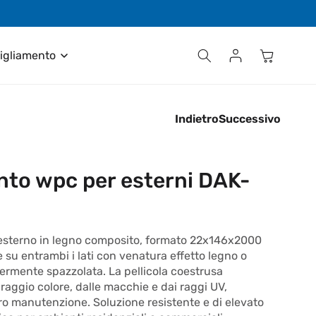
Contattaci al numero +39 035 611411
Accedi
Carrello
igliamento
Indietro
Successivo
to wpc per esterni DAK-
esterno in legno composito, formato 22x146x2000
e su entrambi i lati con venatura effetto legno o
germente spazzolata. La pellicola coestrusa
raggio colore, dalle macchie e dai raggi UV,
o manutenzione. Soluzione resistente e di elevato