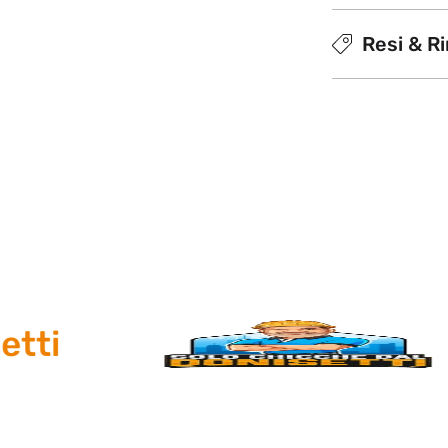
Resi & R
i