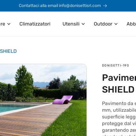
Contattaci alla email info@donisettisrl.com
ure
Climatizzatori
Utensili
Outdoor
Abb
-SHIELD
SKU:
DONISETTI-190
Pavimen
SHIELD
Pavimento da 
mm, utilizzabil
superficie leg
protegge dal vi
garantendo zer