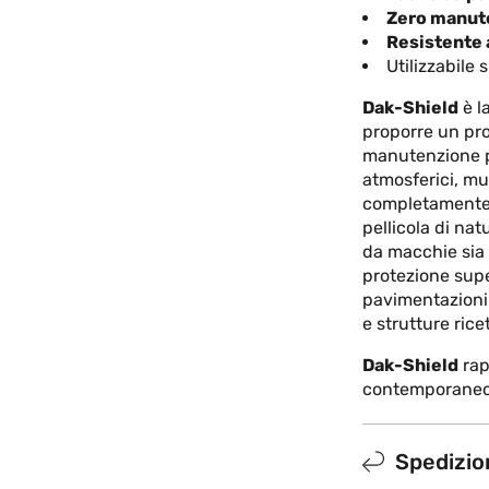
Zero manut
Resistente 
Utilizzabile
Dak-Shield
è 
proporre un prod
manutenzione pa
atmosferici, mu
completamente a
pellicola di na
da macchie sia 
protezione super
pavimentazioni 
e strutture rice
Dak-Shield
rap
contemporaneo 
Spedizion