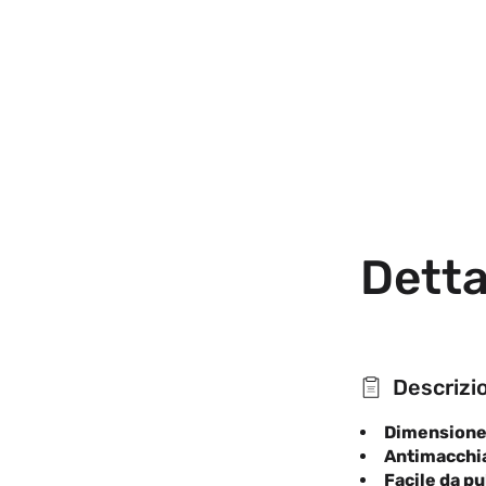
Detta
Descrizi
Dimension
Antimacchi
Facile da pu