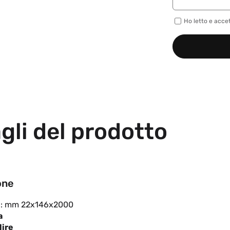
Ho letto e acce
gli del prodotto
one
e
: mm 22x146x2000
a
lire