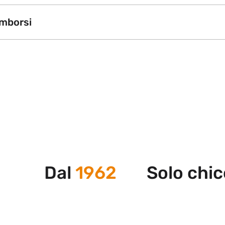
imborsi
Dal
1962
Solo chicche