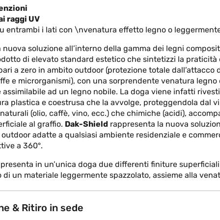
enzioni
ai raggi UV
 su entrambi i lati con \nvenatura effetto legno o leggerment
la nuova soluzione all’interno della gamma dei legni composit
otto di elevato standard estetico che sintetizzi la praticità
ri a zero in ambito outdoor (protezione totale dall’attacco d
ffe e microrganismi), con una sorprendente venatura legno 
ssimilabile ad un legno nobile. La doga viene infatti rivest
tura plastica e coestrusa che la avvolge, proteggendola dal vi
naturali (olio, caffè, vino, ecc.) che chimiche (acidi), acco
ficiale al graffio.
Dak-Shield
rappresenta la nuova soluzion
outdoor adatte a qualsiasi ambiente residenziale e commerc
ttive a 360°.
presenta in un’unica doga due differenti finiture superficiali:
di un materiale leggermente spazzolato, assieme alla vena
e & Ritiro in sede