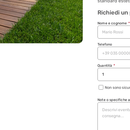
standard esteti
Richiedi un
Nome e cognome
*
Telefono
Quantità
*
Non sono sicur
Note o specifiche 