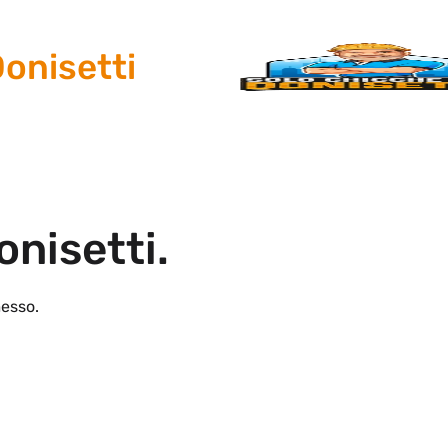
isetti
onisetti.
esso.