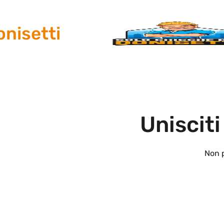
setti
Unisciti
Non p