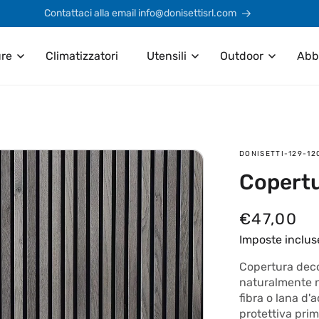
Contattaci alla email info@donisettisrl.com
ure
Climatizzatori
Utensili
Outdoor
Abb
SKU:
DONISETTI-129-12
Copert
P
€47,00
r
Imposte inclus
e
Copertura deco
naturalmente n
z
fibra o lana d'a
z
protettiva prim