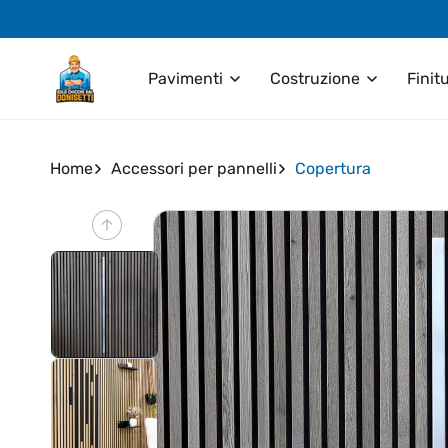
Vai
direttamente
ai contenuti
Pavimenti
Costruzione
Finit
Home
Accessori per pannelli
Copertura
Passa alle
informazioni
sul prodotto