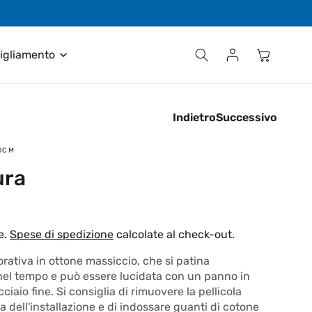
Contattaci al numero +39 035 611411
Accedi
Carrello
igliamento
Indietro
Successivo
0CM
ura
e.
Spese di spedizione
calcolate al check-out.
rativa in ottone massiccio, che si patina
el tempo e può essere lucidata con un panno in
cciaio fine. Si consiglia di rimuovere la pellicola
a dell'installazione e di indossare guanti di cotone